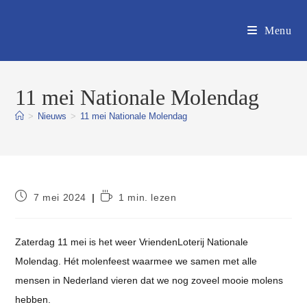
Ga
naar
Menu
inhoud
11 mei Nationale Molendag
>
Nieuws
>
11 mei Nationale Molendag
Bericht
Leestijd:
7 mei 2024
1 min. lezen
gepubliceerd
op:
Zaterdag 11 mei is het weer VriendenLoterij Nationale
Molendag. Hét molenfeest waarmee we samen met alle
mensen in Nederland vieren dat we nog zoveel mooie molens
hebben.