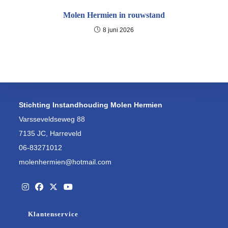
Molen Hermien in rouwstand
8 juni 2026
Stichting Instandhouding Molen Hermien
Varsseveldseweg 88
7135 JC, Harreveld
06-83271012
molenhermien@hotmail.com
Opent
Opent
Opent
Opent
Klantenservice
in
in
in
in