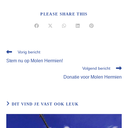
DEEL
PLEASE SHARE THIS
DEZE
INHOUD
Opent
Opent
Opent
Opent
Opent
in
in
in
in
in
een
een
een
een
een
nieuw
nieuw
nieuw
nieuw
nieuw
venster
venster
venster
venster
venster
Lees
Vorig bericht
meer
Stem nu op Molen Hermien!
artikelen
Volgend bericht
Donatie voor Molen Hermien
DIT VIND JE VAST OOK LEUK