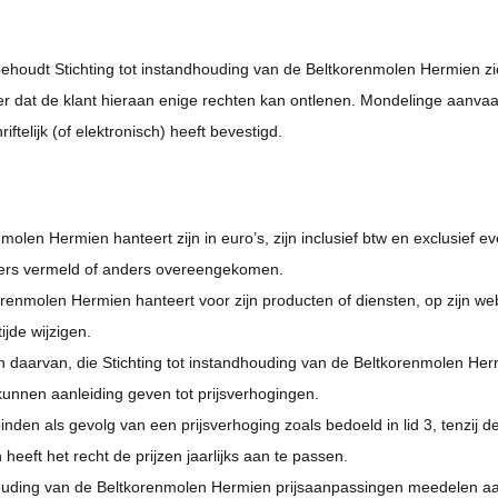
, behoudt Stichting tot instandhouding van de Beltkorenmolen Hermien zi
r dat de klant hieraan enige rechten kan ontlenen. Mondelinge aanvaard
telijk (of elektronisch) heeft bevestigd.
nmolen Hermien hanteert zijn in euro’s, zijn inclusief btw en exclusief 
 anders vermeld of anders overeengekomen.
korenmolen Hermien hanteert voor zijn producten of diensten, op zijn we
jde wijzigen.
 daarvan, die Stichting tot instandhouding van de Beltkorenmolen Herm
unnen aanleiding geven tot prijsverhogingen.
en als gevolg van een prijsverhoging zoals bedoeld in lid 3, tenzij de 
eeft het recht de prijzen jaarlijks aan te passen.
houding van de Beltkorenmolen Hermien prijsaanpassingen meedelen aa