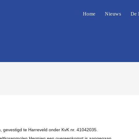
Home
Nieuws
De 
n, gevestigd te Harreveld onder KvK nr. 41042035.
e Beltkorenmolen Hermien een overeenkomst is aangegaan.