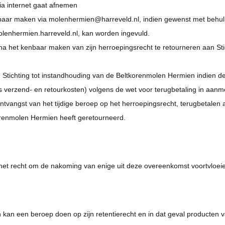
via internet gaat afnemen
aar maken via molenhermien@harreveld.nl, indien gewenst met behulp v
lenhermien.harreveld.nl, kan worden ingevuld.
na het kenbaar maken van zijn herroepingsrecht te retourneren aan St
.
Stichting tot instandhouding van de Beltkorenmolen Hermien indien de 
 verzend- en retourkosten) volgens de wet voor terugbetaling in aanme
tvangst van het tijdige beroep op het herroepingsrecht, terugbetale
korenmolen Hermien heeft geretourneerd.
n het recht om de nakoming van enige uit deze overeenkomst voortvloeie
kan een beroep doen op zijn retentierecht en in dat geval producten va