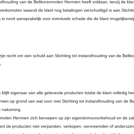
ndhouding van de Beltkorenmolen Hermien heeft voldaan, tenzij de klan
enkomsten waaruit de klant nog betalingen verschuldigd is aan Sticht
s nooit aansprakelijk voor eventuele schade die de klant mogelijkerwijs
n zijn recht om een schuld aan Stichting tot instandhouding van de Be
.
lijft eigenaar van alle geleverde producten totdat de klant volledig hee
rmien op grond van wat voor met Stichting tot instandhouding van de
de nakoming.
korenmolen Hermien zich beroepen op zijn eigendomsvoorbehoud en de z
lant de producten niet verpanden, verkopen, vervreemden of anderszi