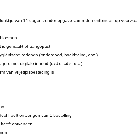
nktijd van 14 dagen zonder opgave van reden ontbinden op voorwaar
f bloemen
t is gemaakt of aangepast
hygiënische redenen (ondergoed, badkleding, enz.)
ers met digitale inhoud (dvd’s, cd’s, etc.)
rm van vrijetijdsbesteding is
an:
eel heeft ontvangen van 1 bestelling
 heeft ontvangen
omen