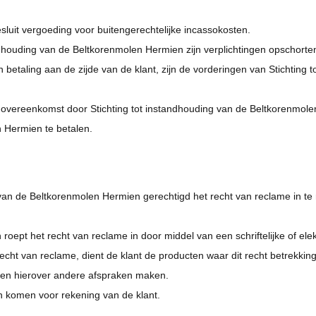
uit vergoeding voor buitengerechtelijke incassokosten.
andhouding van de Beltkorenmolen Hermien zijn verplichtingen opschorten 
van betaling aan de zijde van de klant, zijn de vorderingen van Stichti
 overeenkomst door Stichting tot instandhouding van de Beltkorenmolen
n Hermien te betalen.
ng van de Beltkorenmolen Hermien gerechtigd het recht van reclame in t
roept het recht van reclame in door middel van een schriftelijke of el
cht van reclame, dient de klant de producten waar dit recht betrekking 
ijen hierover andere afspraken maken.
n komen voor rekening van de klant.