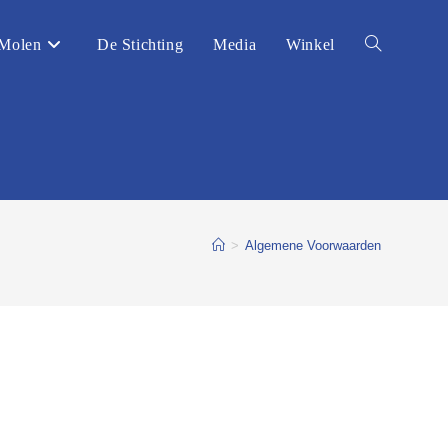
Molen
De Stichting
Media
Winkel
Toggle
website
zoeken
>
Algemene Voorwaarden