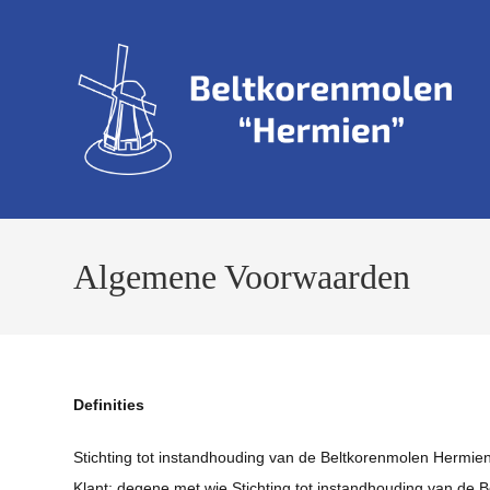
Ga
naar
inhoud
Algemene Voorwaarden
Definities
Stichting tot instandhouding van de Beltkorenmolen Hermie
Klant: degene met wie Stichting tot instandhouding van d