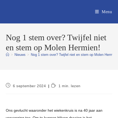
Ga
naar
Menu
inhoud
Nog 1 stem over? Twijfel niet
en stem op Molen Hermien!
>
Nieuws
>
Nog 1 stem over? Twijfel niet en stem op Molen Hermien
Bericht
Leestijd:
6 september 2024
1 min. lezen
gepubliceerd
op:
Ons gevlucht waaronder het wiekenkruis is na 40 jaar aan
vervanging toe. Om te kunnen blijven draaien is het