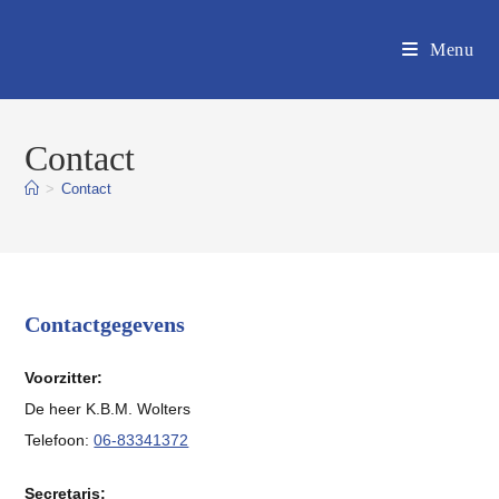
Ga
naar
Menu
inhoud
Contact
>
Contact
Contactgegevens
Voorzitter:
De heer K.B.M. Wolters
Telefoon:
06-83341372
Secretaris: