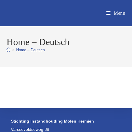
Ga
naar
Menu
inhoud
Home – Deutsch
>
Home – Deutsch
Stichting Instandhouding Molen Hermien
Varsseveldseweg 88