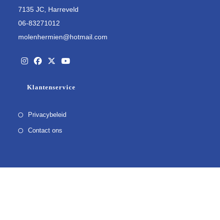
7135 JC, Harreveld
06-83271012
molenhermien@hotmail.com
Opent
Opent
Opent
Opent
Klantenservice
in
in
in
in
een
een
een
een
Privacybeleid
nieuwe
nieuwe
nieuwe
nieuwe
tab
Contact ons
tab
tab
tab