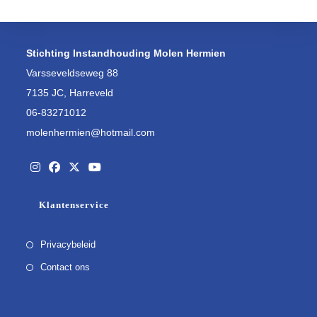
Stichting Instandhouding Molen Hermien
Varsseveldseweg 88
7135 JC, Harreveld
06-83271012
molenhermien@hotmail.com
Opent
Opent
Opent
Opent
Klantenservice
in
in
in
in
een
een
een
een
Privacybeleid
nieuwe
nieuwe
nieuwe
nieuwe
tab
Contact ons
tab
tab
tab