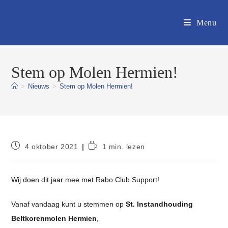
Ga
naar
Menu
inhoud
Stem op Molen Hermien!
>
Nieuws
>
Stem op Molen Hermien!
Bericht
Leestijd:
4 oktober 2021
1 min. lezen
gepubliceerd
op:
Wij doen dit jaar mee met Rabo Club Support!
Vanaf vandaag kunt u stemmen op
St. Instandhouding
Beltkorenmolen Hermien
,