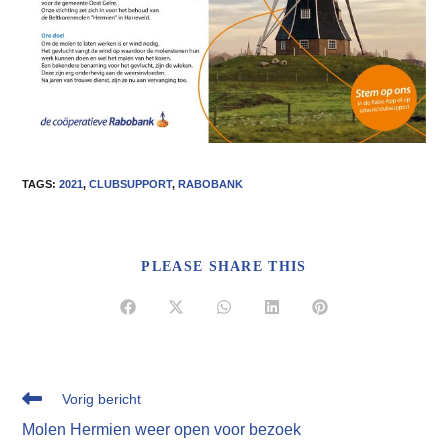
TAGS
:
2021
,
CLUBSUPPORT
,
RABOBANK
DEEL
PLEASE SHARE THIS
DEZE
INHOUD
Opent
Opent
Opent
Opent
Opent
in
in
in
in
in
een
een
een
een
een
nieuw
nieuw
nieuw
nieuw
nieuw
venster
venster
venster
venster
venster
Lees
Vorig bericht
meer
Molen Hermien weer open voor bezoek
artikelen