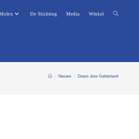
Molen
De Stichting
Media
Winkel
Toggle
website
zoeken
>
Nieuws
>
Dwars door Gelderland