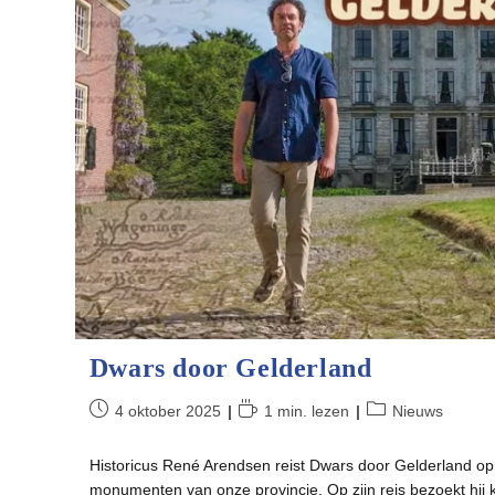
Dwars door Gelderland
Bericht
Leestijd:
Berichtcategorie:
4 oktober 2025
1 min. lezen
Nieuws
gepubliceerd
op:
Historicus René Arendsen reist Dwars door Gelderland op
monumenten van onze provincie. Op zijn reis bezoekt hij 