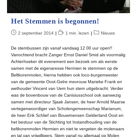
Het Stemmen is begonnen!
Bericht
Leestijd:
Berichtcategorie:
2 september 2014
1 min. lezen
Nieuws
gepubliceerd
op:
De stembussen zijn vanaf vandaag 12.00 uur open!!
Vanochtend bracht Zanger Ernst Daniel Smid als voormalig
Achterhoeker dit evenement een bezoek om als eerste
samen met de eigenaresse Hermien te stemmen op de
Beltkorenmolen, hierna hebben ook loco-burgemeester
van de gemeente Oost-Gelre mevrouw Marieke Frank en
wethouder Vincent van Uem hun stem uitgebracht. Verder
was de bovenbouw van de Canisiusschool ook aanwezig
samen met directeur Sjaak Jansen, de heer Arnold Maarse
vertegenwoordiger van Scholengemeenschap Marianum,
de heer Erik Schlief van Bouwmensen Gelderland Oost en
het bestuur van de Stichting tot Instandhouding van de
beltkorenmolen Hermien en niet te vergeten de molenaars
en tal van vrijwilligers. Stem vanaf nu allemaal op Molen