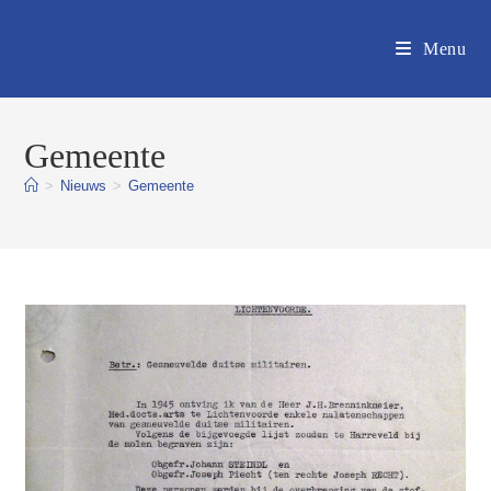
Ga
naar
Menu
inhoud
Gemeente
>
Nieuws
>
Gemeente