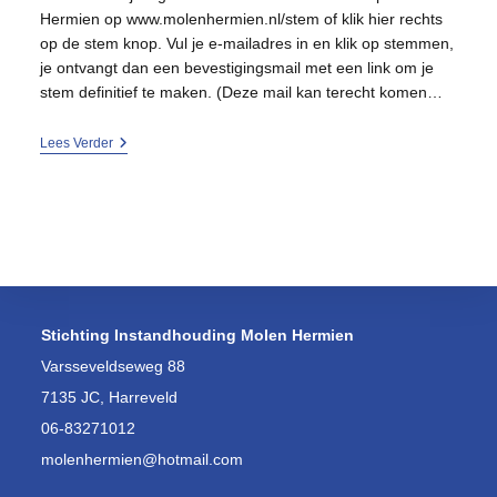
Hermien op www.molenhermien.nl/stem of klik hier rechts
op de stem knop. Vul je e-mailadres in en klik op stemmen,
je ontvangt dan een bevestigingsmail met een link om je
stem definitief te maken. (Deze mail kan terecht komen…
Het
Lees Verder
Stemmen
Is
Begonnen!
Stichting Instandhouding Molen Hermien
Varsseveldseweg 88
7135 JC, Harreveld
06-83271012
molenhermien@hotmail.com