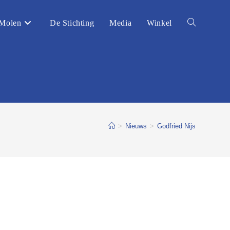
Molen
De Stichting
Media
Winkel
Toggle
website
zoeken
>
Nieuws
>
Godfried Nijs