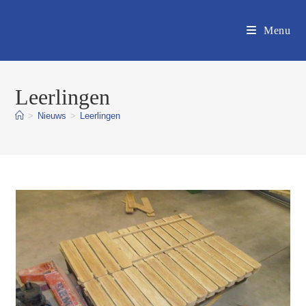
Ga
naar
Menu
inhoud
Leerlingen
>
Nieuws
>
Leerlingen