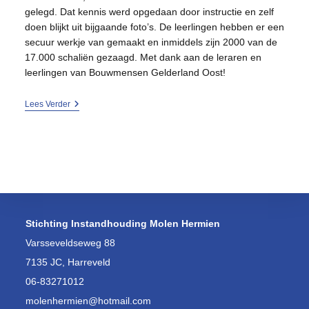
gelegd. Dat kennis werd opgedaan door instructie en zelf
doen blijkt uit bijgaande foto’s. De leerlingen hebben er een
secuur werkje van gemaakt en inmiddels zijn 2000 van de
17.000 schaliën gezaagd. Met dank aan de leraren en
leerlingen van Bouwmensen Gelderland Oost!
De
Lees Verder
Eerste
Schaliën
Zijn
Gezaagd,
Een
Secuur
Werkje!
Stichting Instandhouding Molen Hermien
Varsseveldseweg 88
7135 JC, Harreveld
06-83271012
molenhermien@hotmail.com