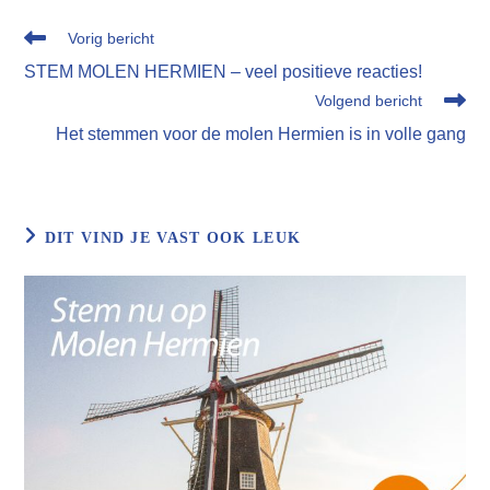
venster
venster
venster
venster
venster
Lees
Vorig bericht
meer
STEM MOLEN HERMIEN – veel positieve reacties!
artikelen
Volgend bericht
Het stemmen voor de molen Hermien is in volle gang
DIT VIND JE VAST OOK LEUK