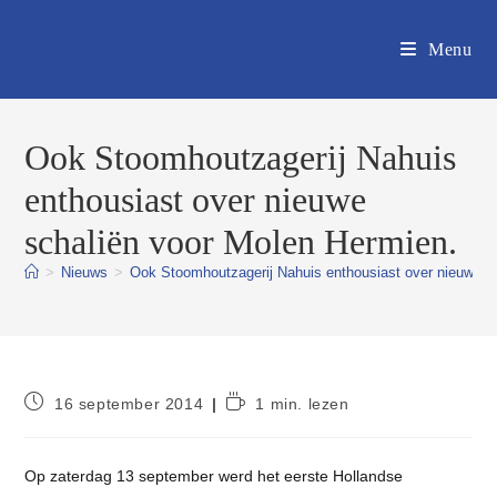
Ga
naar
Menu
inhoud
Ook Stoomhoutzagerij Nahuis
enthousiast over nieuwe
schaliën voor Molen Hermien.
>
Nieuws
>
Ook Stoomhoutzagerij Nahuis enthousiast over nieuwe s
Bericht
Leestijd:
16 september 2014
1 min. lezen
gepubliceerd
op:
Op zaterdag 13 september werd het eerste Hollandse