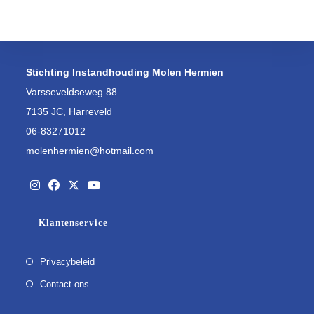
Stichting Instandhouding Molen Hermien
Varsseveldseweg 88
7135 JC, Harreveld
06-83271012
molenhermien@hotmail.com
Opent
Opent
Opent
Opent
Klantenservice
in
in
in
in
een
een
een
een
Privacybeleid
nieuwe
nieuwe
nieuwe
nieuwe
tab
Contact ons
tab
tab
tab