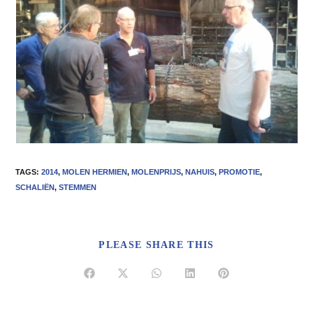
TAGS
:
2014
,
MOLEN HERMIEN
,
MOLENPRIJS
,
NAHUIS
,
PROMOTIE
,
SCHALIËN
,
STEMMEN
DEEL
PLEASE SHARE THIS
DEZE
INHOUD
Opent
Opent
Opent
Opent
Opent
in
in
in
in
in
een
een
een
een
een
nieuw
nieuw
nieuw
nieuw
nieuw