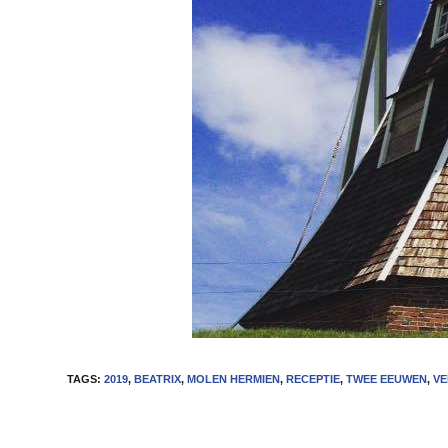
TAGS
:
2019
,
BEATRIX
,
MOLEN HERMIEN
,
RECEPTIE
,
TWEE EEUWEN
,
V