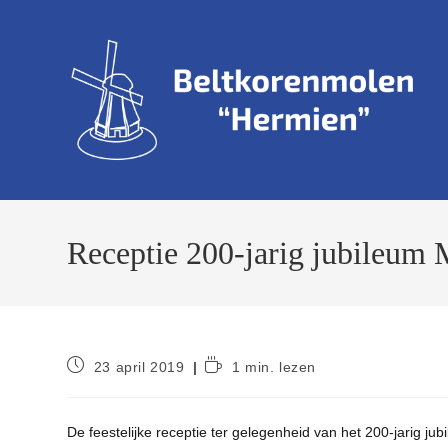
Ga
naar
inhoud
Receptie 200-jarig jubileum
Bericht
Leestijd:
23 april 2019
1 min. lezen
gepubliceerd
op:
De feestelijke receptie ter gelegenheid van het 200-jarig j