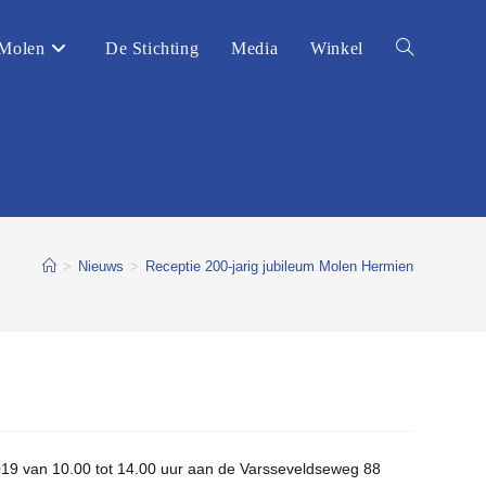
Molen
De Stichting
Media
Winkel
Toggle
website
zoeken
>
Nieuws
>
Receptie 200-jarig jubileum Molen Hermien
 2019 van 10.00 tot 14.00 uur aan de Varsseveldseweg 88