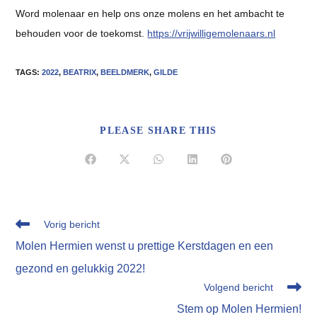
Word molenaar en help ons onze molens en het ambacht te
behouden voor de toekomst.
https://vrijwilligemolenaars.nl
TAGS
:
2022
,
BEATRIX
,
BEELDMERK
,
GILDE
DEEL
PLEASE SHARE THIS
DEZE
INHOUD
Opent
Opent
Opent
Opent
Opent
in
in
in
in
in
een
een
een
een
een
nieuw
nieuw
nieuw
nieuw
nieuw
venster
venster
venster
venster
venster
Lees
Vorig bericht
meer
Molen Hermien wenst u prettige Kerstdagen en een
artikelen
gezond en gelukkig 2022!
Volgend bericht
Stem op Molen Hermien!