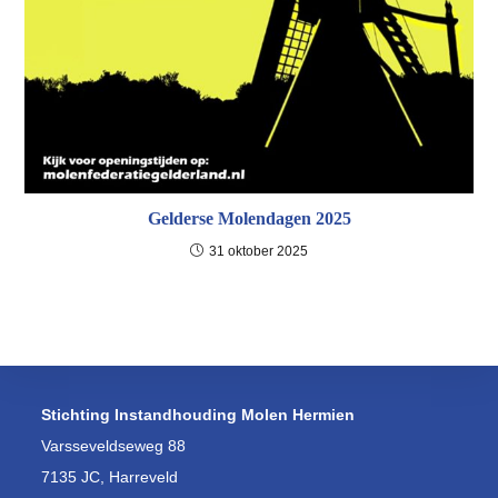
Gelderse Molendagen 2025
31 oktober 2025
Stichting Instandhouding Molen Hermien
Varsseveldseweg 88
7135 JC, Harreveld