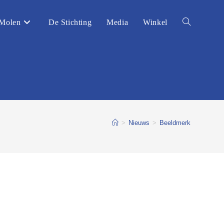
Molen
De Stichting
Media
Winkel
Toggle
website
zoeken
>
Nieuws
>
Beeldmerk