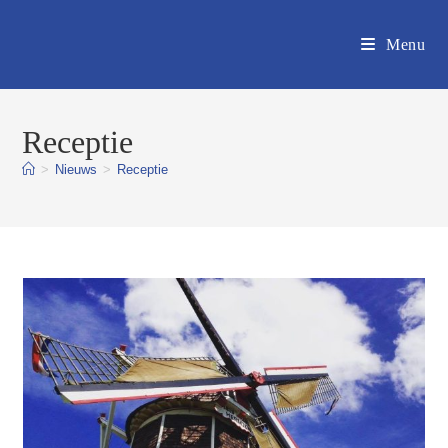
Ga
naar
Menu
inhoud
Receptie
>
Nieuws
>
Receptie