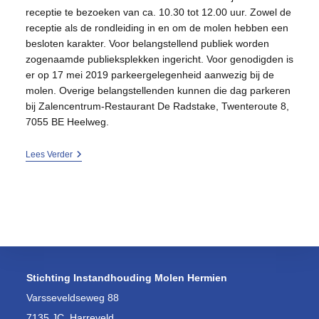
receptie te bezoeken van ca. 10.30 tot 12.00 uur. Zowel de
receptie als de rondleiding in en om de molen hebben een
besloten karakter. Voor belangstellend publiek worden
zogenaamde publieksplekken ingericht. Voor genodigden is
er op 17 mei 2019 parkeergelegenheid aanwezig bij de
molen. Overige belangstellenden kunnen die dag parkeren
bij Zalencentrum-Restaurant De Radstake, Twenteroute 8,
7055 BE Heelweg.
Receptie
Lees Verder
200-
Jarig
Jubileum
Molen
Hermien
Stichting Instandhouding Molen Hermien
Varsseveldseweg 88
7135 JC, Harreveld