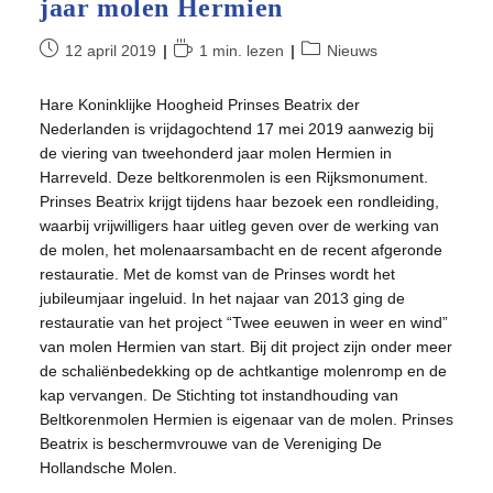
jaar molen Hermien
Bericht
Leestijd:
Berichtcategorie:
12 april 2019
1 min. lezen
Nieuws
gepubliceerd
op:
Hare Koninklijke Hoogheid Prinses Beatrix der
Nederlanden is vrijdagochtend 17 mei 2019 aanwezig bij
de viering van tweehonderd jaar molen Hermien in
Harreveld. Deze beltkorenmolen is een Rijksmonument.
Prinses Beatrix krijgt tijdens haar bezoek een rondleiding,
waarbij vrijwilligers haar uitleg geven over de werking van
de molen, het molenaarsambacht en de recent afgeronde
restauratie. Met de komst van de Prinses wordt het
jubileumjaar ingeluid. In het najaar van 2013 ging de
restauratie van het project “Twee eeuwen in weer en wind”
van molen Hermien van start. Bij dit project zijn onder meer
de schaliënbedekking op de achtkantige molenromp en de
kap vervangen. De Stichting tot instandhouding van
Beltkorenmolen Hermien is eigenaar van de molen. Prinses
Beatrix is beschermvrouwe van de Vereniging De
Hollandsche Molen.