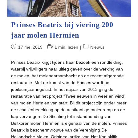
Prinses Beatrix bij viering 200
jaar molen Hermien
Bericht
Leestijd:
Berichtcategorie:
17 mei 2019
1 min. lezen
Nieuws
gepubliceerd
op:
Prinses Beatrix krijgt tijdens haar bezoek een rondleiding,
waarbij vrijwilligers haar uitleg geven over de werking van
de molen, het molenaarsambacht en de recent afgeronde
restauratie. Met de komst van de Prinses wordt het
jubileumjaar ingeluid. In het najaar van 2013 ging de
restauratie van het project “Twee eeuwen in weer en wind”
van molen Hermien van start. Bij dit project zijn onder meer
de schaliënbedekking op de achtkantige molenromp en de
kap vervangen. De Stichting tot instandhouding van
Beltkorenmolen Hermien is eigenaar van de molen. Prinses
Beatrix is beschermvrouwe van de Vereniging De
Hollandsche Molen. Origineel artikel van Het Koninklijk