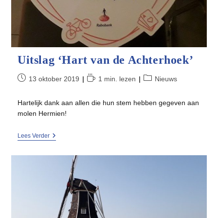
Uitslag ‘Hart van de Achterhoek’
Bericht
Leestijd:
Berichtcategorie:
13 oktober 2019
1 min. lezen
Nieuws
gepubliceerd
op:
Hartelijk dank aan allen die hun stem hebben gegeven aan
molen Hermien!
Uitslag
Lees Verder
‘Hart
Van
De
Achterhoek’