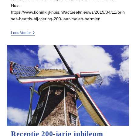
Huis.
https://www.koninklijkhuis.nl/actueel/nieuws/2019/04/11/prin
ses-beatrix-bij-viering-200-jaar-molen-hermien
Prinses
Lees Verder
Beatrix
Bij
Viering
200
Jaar
Molen
Hermien
Receptie 200-jarig jubileum