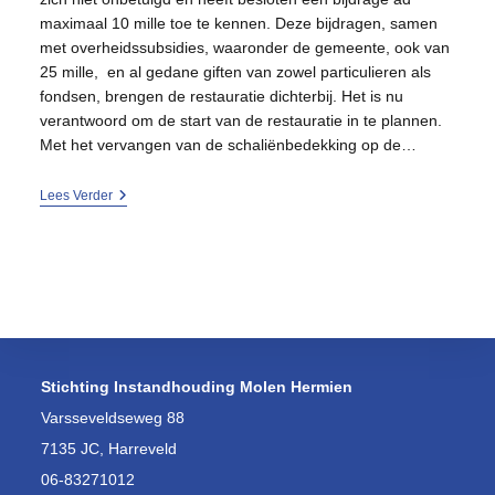
maximaal 10 mille toe te kennen. Deze bijdragen, samen
met overheidssubsidies, waaronder de gemeente, ook van
25 mille, en al gedane giften van zowel particulieren als
fondsen, brengen de restauratie dichterbij. Het is nu
verantwoord om de start van de restauratie in te plannen.
Met het vervangen van de schaliënbedekking op de…
Molen
Lees Verder
Hermien
Twee
Eeuwen
In
Weer
En
Wind
Stichting Instandhouding Molen Hermien
Varsseveldseweg 88
7135 JC, Harreveld
06-83271012