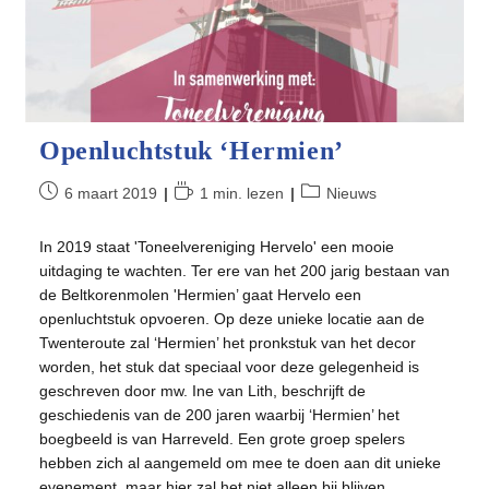
Openluchtstuk ‘Hermien’
Bericht
Leestijd:
Berichtcategorie:
6 maart 2019
1 min. lezen
Nieuws
gepubliceerd
op:
In 2019 staat 'Toneelvereniging Hervelo' een mooie
uitdaging te wachten. Ter ere van het 200 jarig bestaan van
de Beltkorenmolen 'Hermien’ gaat Hervelo een
openluchtstuk opvoeren. Op deze unieke locatie aan de
Twenteroute zal ‘Hermien’ het pronkstuk van het decor
worden, het stuk dat speciaal voor deze gelegenheid is
geschreven door mw. Ine van Lith, beschrijft de
geschiedenis van de 200 jaren waarbij ‘Hermien’ het
boegbeeld is van Harreveld. Een grote groep spelers
hebben zich al aangemeld om mee te doen aan dit unieke
evenement, maar hier zal het niet alleen bij blijven,