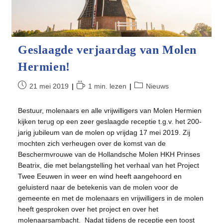
Geslaagde verjaardag van Molen
Hermien!
Bericht
Leestijd:
Berichtcategorie:
21 mei 2019
1 min. lezen
Nieuws
gepubliceerd
op:
Bestuur, molenaars en alle vrijwilligers van Molen Hermien
kijken terug op een zeer geslaagde receptie t.g.v. het 200-
jarig jubileum van de molen op vrijdag 17 mei 2019. Zij
mochten zich verheugen ​over de komst van de
Beschermvrouwe van de Hollandsche Molen HKH Prinses
Beatrix, die met belangstelling het verhaal van het Project
Twee Eeuwen in weer en wind heeft aangehoord en
geluisterd naar de betekenis van de molen voor de
gemeente en met de molenaars en vrijwilligers in de molen
heeft gesproken over het project en over het
molenaarsambacht. Nadat tijdens de receptie een toost