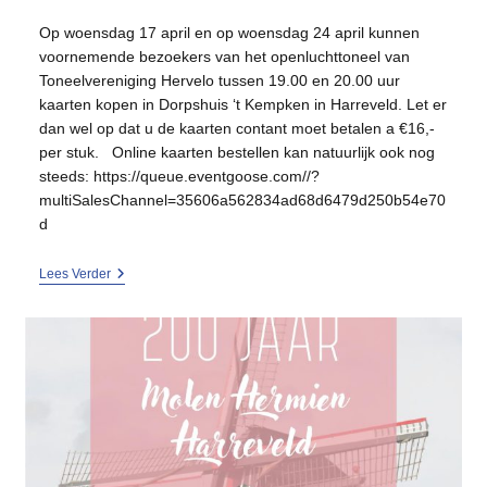
gepubliceerd
op:
Op woensdag 17 april en op woensdag 24 april kunnen
voornemende bezoekers van het openluchttoneel van
Toneelvereniging Hervelo tussen 19.00 en 20.00 uur
kaarten kopen in Dorpshuis ‘t Kempken in Harreveld. Let er
dan wel op dat u de kaarten contant moet betalen a €16,-
per stuk. Online kaarten bestellen kan natuurlijk ook nog
steeds: https://queue.eventgoose.com//?
multiSalesChannel=35606a562834ad68d6479d250b54e70
d
Kaartverkoop
Lees Verder
Bij
Dorpshuis
’t
Kempken