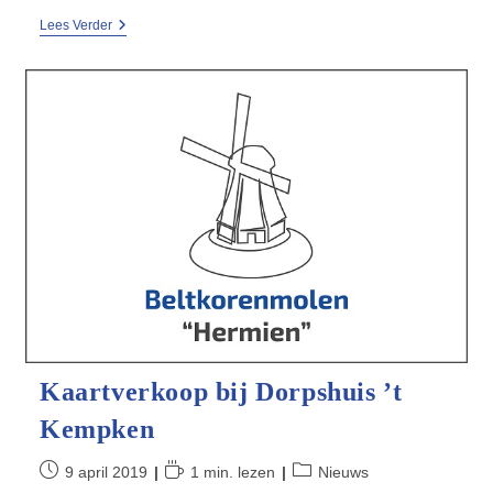
Prinses
Lees Verder
Beatrix
Bij
Viering
200
Jaar
Molen
Hermien
Kaartverkoop bij Dorpshuis ’t
Kempken
Bericht
Leestijd:
Berichtcategorie:
9 april 2019
1 min. lezen
Nieuws