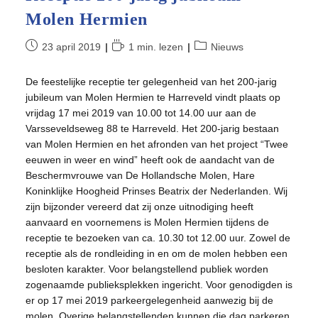
Molen Hermien
Bericht
Leestijd:
Berichtcategorie:
23 april 2019
1 min. lezen
Nieuws
gepubliceerd
op:
De feestelijke receptie ter gelegenheid van het 200-jarig
jubileum van Molen Hermien te Harreveld vindt plaats op
vrijdag 17 mei 2019 van 10.00 tot 14.00 uur aan de
Varsseveldseweg 88 te Harreveld. Het 200-jarig bestaan
van Molen Hermien en het afronden van het project “Twee
eeuwen in weer en wind” heeft ook de aandacht van de
Beschermvrouwe van De Hollandsche Molen, Hare
Koninklijke Hoogheid Prinses Beatrix der Nederlanden. Wij
zijn bijzonder vereerd dat zij onze uitnodiging heeft
aanvaard en voornemens is Molen Hermien tijdens de
receptie te bezoeken van ca. 10.30 tot 12.00 uur. Zowel de
receptie als de rondleiding in en om de molen hebben een
besloten karakter. Voor belangstellend publiek worden
zogenaamde publieksplekken ingericht. Voor genodigden is
er op 17 mei 2019 parkeergelegenheid aanwezig bij de
molen. Overige belangstellenden kunnen die dag parkeren