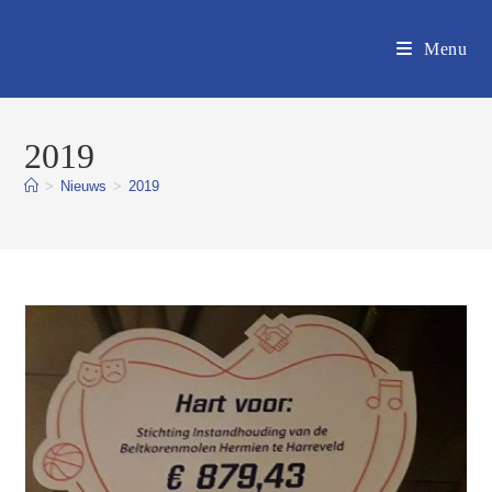
Ga
naar
Menu
inhoud
2019
>
Nieuws
>
2019