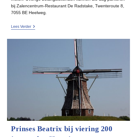
bij Zalencentrum-Restaurant De Radstake, Twenteroute 8,
7055 BE Heelweg.
Receptie
Lees Verder
200-
Jarig
Jubileum
Molen
Hermien
Prinses Beatrix bij viering 200