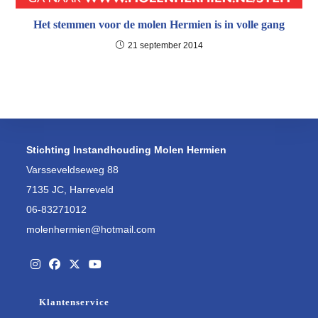
Het stemmen voor de molen Hermien is in volle gang
21 september 2014
Stichting Instandhouding Molen Hermien
Varsseveldseweg 88
7135 JC, Harreveld
06-83271012
molenhermien@hotmail.com
Opent
Opent
Opent
Opent
Klantenservice
in
in
in
in