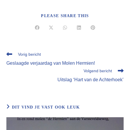
DEEL
PLEASE SHARE THIS
DEZE
INHOUD
Opent
Opent
Opent
Opent
Opent
in
in
in
in
in
een
een
een
een
een
nieuw
nieuw
nieuw
nieuw
nieuw
venster
venster
venster
venster
venster
Lees
Vorig bericht
meer
Geslaagde verjaardag van Molen Hermien!
artikelen
Volgend bericht
Uitslag ‘Hart van de Achterhoek’
DIT VIND JE VAST OOK LEUK