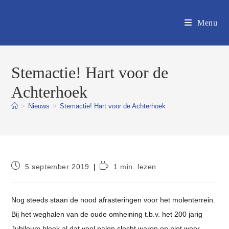
Ga
naar
Menu
inhoud
Stemactie! Hart voor de
Achterhoek
>
Nieuws
>
Stemactie! Hart voor de Achterhoek
Bericht
Leestijd:
5 september 2019
1 min. lezen
gepubliceerd
op:
Nog steeds staan de nood afrasteringen voor het molenterrein.
Bij het weghalen van de oude omheining t.b.v. het 200 jarig
Jubileum bleek al dat veel palen slecht waren en niet weer