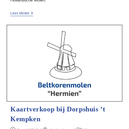
Prinses
Lees Verder
Beatrix
Bij
Viering
200
Jaar
Molen
Hermien
Kaartverkoop bij Dorpshuis ’t
Kempken