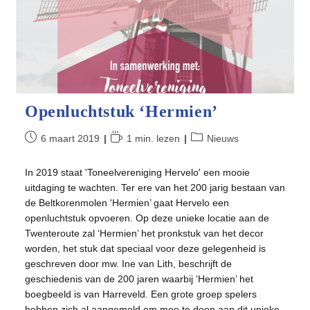
Openluchtstuk ‘Hermien’
Bericht
Leestijd:
Berichtcategorie:
6 maart 2019
1 min. lezen
Nieuws
gepubliceerd
op:
In 2019 staat 'Toneelvereniging Hervelo' een mooie
uitdaging te wachten. Ter ere van het 200 jarig bestaan van
de Beltkorenmolen 'Hermien’ gaat Hervelo een
openluchtstuk opvoeren. Op deze unieke locatie aan de
Twenteroute zal ‘Hermien’ het pronkstuk van het decor
worden, het stuk dat speciaal voor deze gelegenheid is
geschreven door mw. Ine van Lith, beschrijft de
geschiedenis van de 200 jaren waarbij ‘Hermien’ het
boegbeeld is van Harreveld. Een grote groep spelers
hebben zich al aangemeld om mee te doen aan dit unieke