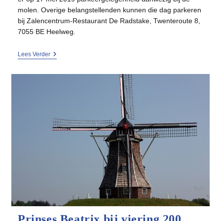
molen. Overige belangstellenden kunnen die dag parkeren
bij Zalencentrum-Restaurant De Radstake, Twenteroute 8,
7055 BE Heelweg.
Receptie
Lees Verder
200-
Jarig
Jubileum
Molen
Hermien
Prinses Beatrix bij viering 200