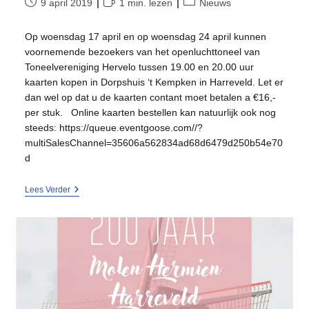
Bericht
Leestijd:
Berichtcategorie:
9 april 2019
1 min. lezen
Nieuws
gepubliceerd
op:
Op woensdag 17 april en op woensdag 24 april kunnen
voornemende bezoekers van het openluchttoneel van
Toneelvereniging Hervelo tussen 19.00 en 20.00 uur
kaarten kopen in Dorpshuis ‘t Kempken in Harreveld. Let er
dan wel op dat u de kaarten contant moet betalen a €16,-
per stuk. Online kaarten bestellen kan natuurlijk ook nog
steeds: https://queue.eventgoose.com//?
multiSalesChannel=35606a562834ad68d6479d250b54e70
d
Kaartverkoop
Lees Verder
Bij
Dorpshuis
’t
Kempken