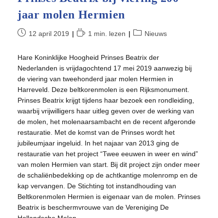
jaar molen Hermien
Bericht
Leestijd:
Berichtcategorie:
12 april 2019
1 min. lezen
Nieuws
gepubliceerd
op:
Hare Koninklijke Hoogheid Prinses Beatrix der
Nederlanden is vrijdagochtend 17 mei 2019 aanwezig bij
de viering van tweehonderd jaar molen Hermien in
Harreveld. Deze beltkorenmolen is een Rijksmonument.
Prinses Beatrix krijgt tijdens haar bezoek een rondleiding,
waarbij vrijwilligers haar uitleg geven over de werking van
de molen, het molenaarsambacht en de recent afgeronde
restauratie. Met de komst van de Prinses wordt het
jubileumjaar ingeluid. In het najaar van 2013 ging de
restauratie van het project “Twee eeuwen in weer en wind”
van molen Hermien van start. Bij dit project zijn onder meer
de schaliënbedekking op de achtkantige molenromp en de
kap vervangen. De Stichting tot instandhouding van
Beltkorenmolen Hermien is eigenaar van de molen. Prinses
Beatrix is beschermvrouwe van de Vereniging De
Hollandsche Molen.