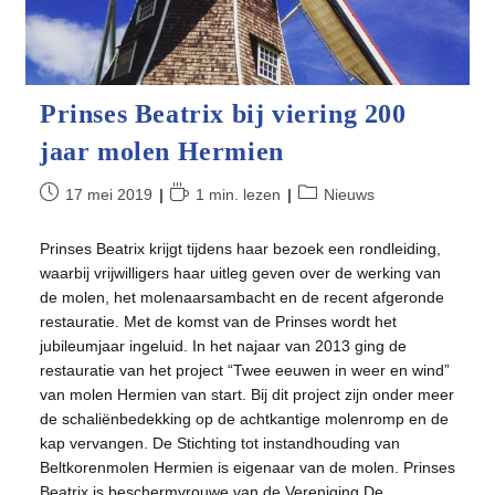
Prinses Beatrix bij viering 200
jaar molen Hermien
Bericht
Leestijd:
Berichtcategorie:
17 mei 2019
1 min. lezen
Nieuws
gepubliceerd
op:
Prinses Beatrix krijgt tijdens haar bezoek een rondleiding,
waarbij vrijwilligers haar uitleg geven over de werking van
de molen, het molenaarsambacht en de recent afgeronde
restauratie. Met de komst van de Prinses wordt het
jubileumjaar ingeluid. In het najaar van 2013 ging de
restauratie van het project “Twee eeuwen in weer en wind”
van molen Hermien van start. Bij dit project zijn onder meer
de schaliënbedekking op de achtkantige molenromp en de
kap vervangen. De Stichting tot instandhouding van
Beltkorenmolen Hermien is eigenaar van de molen. Prinses
Beatrix is beschermvrouwe van de Vereniging De