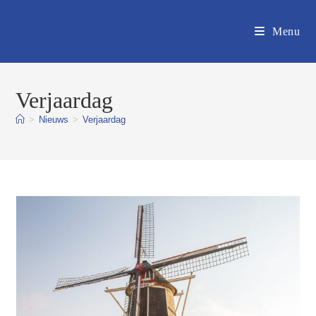
Ga
naar
Menu
inhoud
Verjaardag
>
Nieuws
>
Verjaardag