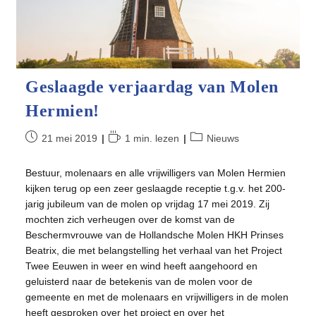
Geslaagde verjaardag van Molen
Hermien!
Bericht
Leestijd:
Berichtcategorie:
21 mei 2019
1 min. lezen
Nieuws
gepubliceerd
op:
Bestuur, molenaars en alle vrijwilligers van Molen Hermien
kijken terug op een zeer geslaagde receptie t.g.v. het 200-
jarig jubileum van de molen op vrijdag 17 mei 2019. Zij
mochten zich verheugen ​over de komst van de
Beschermvrouwe van de Hollandsche Molen HKH Prinses
Beatrix, die met belangstelling het verhaal van het Project
Twee Eeuwen in weer en wind heeft aangehoord en
geluisterd naar de betekenis van de molen voor de
gemeente en met de molenaars en vrijwilligers in de molen
heeft gesproken over het project en over het