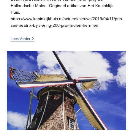
Hollandsche Molen. Origineel artikel van Het Koninklijk
Huis.
https://www.koninklijkhuis.nl/actueel/nieuws/2019/04/11/prin
ses-beatrix-bij-viering-200-jaar-molen-hermien
Prinses
Lees Verder
Beatrix
Bij
Viering
200
Jaar
Molen
Hermien