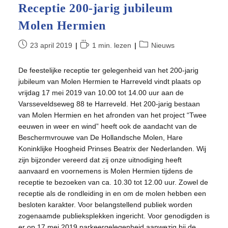
Receptie 200-jarig jubileum
Molen Hermien
Bericht
Leestijd:
Berichtcategorie:
23 april 2019
1 min. lezen
Nieuws
gepubliceerd
op:
De feestelijke receptie ter gelegenheid van het 200-jarig
jubileum van Molen Hermien te Harreveld vindt plaats op
vrijdag 17 mei 2019 van 10.00 tot 14.00 uur aan de
Varsseveldseweg 88 te Harreveld. Het 200-jarig bestaan
van Molen Hermien en het afronden van het project “Twee
eeuwen in weer en wind” heeft ook de aandacht van de
Beschermvrouwe van De Hollandsche Molen, Hare
Koninklijke Hoogheid Prinses Beatrix der Nederlanden. Wij
zijn bijzonder vereerd dat zij onze uitnodiging heeft
aanvaard en voornemens is Molen Hermien tijdens de
receptie te bezoeken van ca. 10.30 tot 12.00 uur. Zowel de
receptie als de rondleiding in en om de molen hebben een
besloten karakter. Voor belangstellend publiek worden
zogenaamde publieksplekken ingericht. Voor genodigden is
er op 17 mei 2019 parkeergelegenheid aanwezig bij de