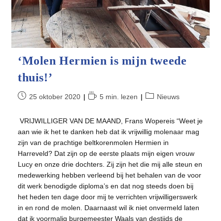
‘Molen Hermien is mijn tweede
thuis!’
Bericht
Leestijd:
Berichtcategorie:
25 oktober 2020
5 min. lezen
Nieuws
gepubliceerd
op:
VRIJWILLIGER VAN DE MAAND, Frans Wopereis “Weet je
aan wie ik het te danken heb dat ik vrijwillig molenaar mag
zijn van de prachtige beltkorenmolen Hermien in
Harreveld? Dat zijn op de eerste plaats mijn eigen vrouw
Lucy en onze drie dochters. Zij zijn het die mij alle steun en
medewerking hebben verleend bij het behalen van de voor
dit werk benodigde diploma’s en dat nog steeds doen bij
het heden ten dage door mij te verrichten vrijwilligerswerk
in en rond de molen. Daarnaast wil ik niet onvermeld laten
dat ik voormalig burgemeester Waals van destijds de