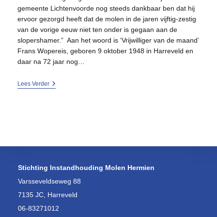
gemeente Lichtenvoorde nog steeds dankbaar ben dat hij
ervoor gezorgd heeft dat de molen in de jaren vijftig-zestig
van de vorige eeuw niet ten onder is gegaan aan de
slopershamer.” Aan het woord is ‘Vrijwilliger van de maand’
Frans Wopereis, geboren 9 oktober 1948 in Harreveld en
daar na 72 jaar nog…
‘Molen
Lees Verder
Hermien
Is
Mijn
Tweede
Thuis!’
Stichting Instandhouding Molen Hermien
Varsseveldseweg 88
7135 JC, Harreveld
06-83271012