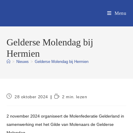
Ga
naar
Menu
inhoud
Gelderse Molendag bij
Hermien
>
Nieuws
>
Gelderse Molendag bij Hermien
Bericht
Leestijd:
28 oktober 2024
2 min. lezen
gepubliceerd
op:
2 november 2024 organiseert de Molenfederatie Gelderland in
samenwerking met het Gilde van Molenaars de Gelderse
Molendag.