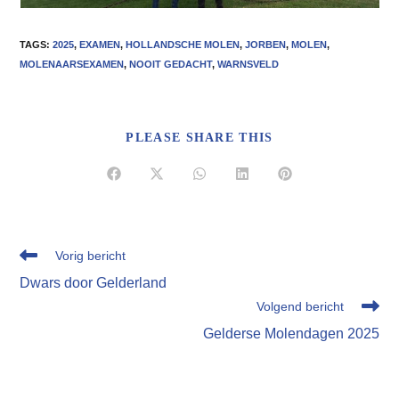
TAGS
:
2025
,
EXAMEN
,
HOLLANDSCHE MOLEN
,
JORBEN
,
MOLEN
,
MOLENAARSEXAMEN
,
NOOIT GEDACHT
,
WARNSVELD
DEEL
PLEASE SHARE THIS
DEZE
INHOUD
Opent
Opent
Opent
Opent
Opent
in
in
in
in
in
een
een
een
een
een
nieuw
nieuw
nieuw
nieuw
nieuw
venster
venster
venster
venster
venster
Lees
Vorig bericht
meer
Dwars door Gelderland
artikelen
Volgend bericht
Gelderse Molendagen 2025