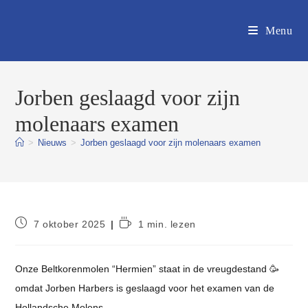
Ga
naar
Menu
inhoud
Jorben geslaagd voor zijn
molenaars examen
>
Nieuws
>
Jorben geslaagd voor zijn molenaars examen
Bericht
Leestijd:
7 oktober 2025
1 min. lezen
gepubliceerd
op:
Onze Beltkorenmolen “Hermien” staat in de vreugdestand 🥳
omdat Jorben Harbers is geslaagd voor het examen van de
Hollandsche Molens.