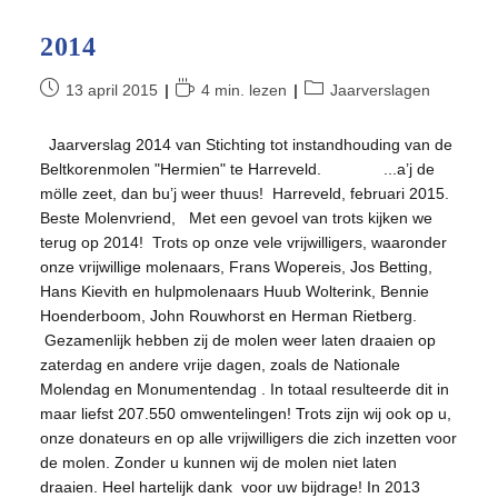
2014
Bericht
Leestijd:
Berichtcategorie:
13 april 2015
4 min. lezen
Jaarverslagen
gepubliceerd
op:
Jaarverslag 2014 van Stichting tot instandhouding van de
Beltkorenmolen "Hermien" te Harreveld. ...a’j de
mölle zeet, dan bu’j weer thuus! Harreveld, februari 2015.
Beste Molenvriend, Met een gevoel van trots kijken we
terug op 2014! Trots op onze vele vrijwilligers, waaronder
onze vrijwillige molenaars, Frans Wopereis, Jos Betting,
Hans Kievith en hulpmolenaars Huub Wolterink, Bennie
Hoenderboom, John Rouwhorst en Herman Rietberg.
Gezamenlijk hebben zij de molen weer laten draaien op
zaterdag en andere vrije dagen, zoals de Nationale
Molendag en Monumentendag . In totaal resulteerde dit in
maar liefst 207.550 omwentelingen! Trots zijn wij ook op u,
onze donateurs en op alle vrijwilligers die zich inzetten voor
de molen. Zonder u kunnen wij de molen niet laten
draaien. Heel hartelijk dank voor uw bijdrage! In 2013