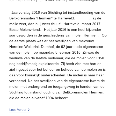
gepubliceerd
op:
Jaarverslag 2016 van Stichting tot instandhouding van de
Beltkorenmolen "Hermien" te Harreveld. ...a’j de
mölle zeet, dan bu’j weer thuus! Harreveld, maart 2017.
Beste Molenvriend, Het jaar 2016 is een heel bijzonder
jaar geworden in de geschiedenis van molen Hermien. Op
de eerste plaats was er het overlijden van mevrouw
Hermien Wolterink-Domhof, de 92 jaar oude eigenaresse
van de molen, op maandag 8 februari 2016. Zij was de
weduwe van de laatste molenaar, die de molen vóór 1950
nog bedrijfsmatig exploiteerde. Zij heeft zich met hart en
ziel ingezet voor het beheer en behoud van de molen en is
daarvoor koninklijk onderscheiden. De molen is naar haar
vernoemd. Na het overlijden van de eigenaresse kwam de
molen met ondergrond en toegangsweg in handen van de
Stichting tot instandhouding van Beltkorenmolen Hermien,
die de molen al vanaf 1994 beheert. …
2016
Lees Verder