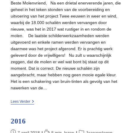
Beste Molenvriend, Na een drietal enerverende jaren, die
geheel in het teken stonden van de voorbereiding en
uitvoering van het project Twee eeuwen in weer en wind,
waarbij de 18.000 schaliën werden vervangen door
nieuwe, was het in 2017 wat rustiger in en rondom de
molen. De laatste schilderwerkzaamheden werden
uitgevoerd en enkele ramen werden vervangen en
daarmee was het project afgerond. Er is prachtig werk
geleverd door de vrijwilligers! Nu zult u waarschijnlijk
zeggen, dat de molen er wel wat bont bij staat op dit
moment. Dat is correct. De nieuwe schaliën zijn
aangebracht, maar hebben nog geen mooie egale kleur.
Het is een schakering van bruin-tinten als gevolg van het
nawerken van de…
2017
Lees Verder
2016
Bericht
Leestijd:
Berichtcategorie:
7 april 2018
5 min. lezen
Jaarverslagen