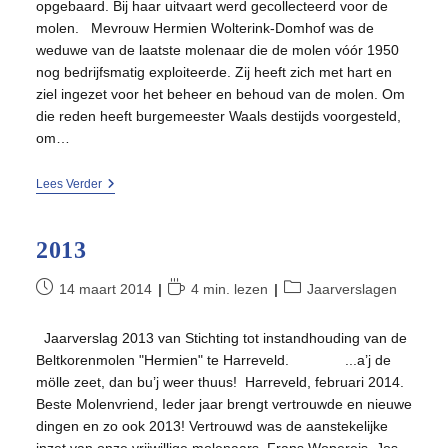
opgebaard. Bij haar uitvaart werd gecollecteerd voor de
molen. Mevrouw Hermien Wolterink-Domhof was de
weduwe van de laatste molenaar die de molen vóór 1950
nog bedrijfsmatig exploiteerde. Zij heeft zich met hart en
ziel ingezet voor het beheer en behoud van de molen. Om
die reden heeft burgemeester Waals destijds voorgesteld,
om…
2015
Lees Verder
2013
Bericht
Leestijd:
Berichtcategorie:
14 maart 2014
4 min. lezen
Jaarverslagen
gepubliceerd
op:
Jaarverslag 2013 van Stichting tot instandhouding van de
Beltkorenmolen "Hermien" te Harreveld. ...a’j de
mölle zeet, dan bu’j weer thuus! Harreveld, februari 2014.
Beste Molenvriend, Ieder jaar brengt vertrouwde en nieuwe
dingen en zo ook 2013! Vertrouwd was de aanstekelijke