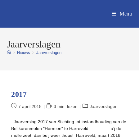
Ga
naar
Menu
inhoud
Jaarverslagen
>
Nieuws
>
Jaarverslagen
2017
Bericht
Leestijd:
Berichtcategorie:
7 april 2018
3 min. lezen
Jaarverslagen
gepubliceerd
op:
Jaarverslag 2017 van Stichting tot instandhouding van de
Beltkorenmolen "Hermien" te Harreveld. ...a’j de
mölle zeet, dan bu’j weer thuus! Harreveld, maart 2018.