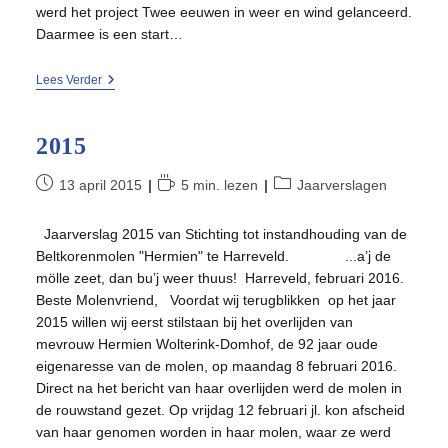
werd het project Twee eeuwen in weer en wind gelanceerd.
Daarmee is een start…
2014
Lees Verder
2015
Bericht
Leestijd:
Berichtcategorie:
13 april 2015
5 min. lezen
Jaarverslagen
gepubliceerd
op:
Jaarverslag 2015 van Stichting tot instandhouding van de
Beltkorenmolen "Hermien" te Harreveld. ...a’j de
mölle zeet, dan bu’j weer thuus! Harreveld, februari 2016.
Beste Molenvriend, Voordat wij terugblikken op het jaar
2015 willen wij eerst stilstaan bij het overlijden van
mevrouw Hermien Wolterink-Domhof, de 92 jaar oude
eigenaresse van de molen, op maandag 8 februari 2016.
Direct na het bericht van haar overlijden werd de molen in
de rouwstand gezet. Op vrijdag 12 februari jl. kon afscheid
van haar genomen worden in haar molen, waar ze werd